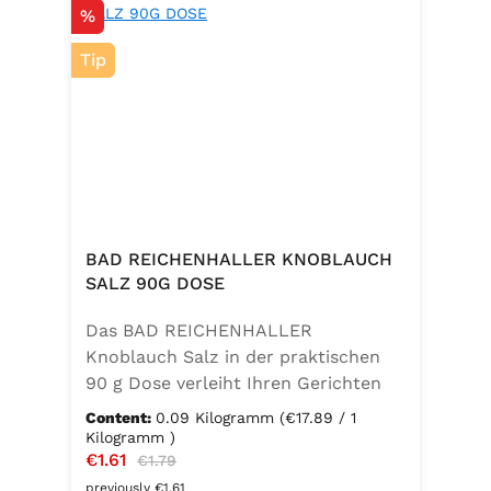
Discount
%
Tip
BAD REICHENHALLER KNOBLAUCH
SALZ 90G DOSE
Das BAD REICHENHALLER
Knoblauch Salz in der praktischen
90 g Dose verleiht Ihren Gerichten
einen vollmundigen, aromatischen
Content:
0.09 Kilogramm
(€17.89 / 1
Knoblauchgeschmack. Hergestellt
Kilogramm )
Sale price:
€1.61
Regular price:
ohne Geschmacksverstärker, zu 100
€1.79
% vegan und glutenfrei – ideal für
previously €1.61