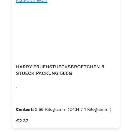
HARRY FRUEHSTUECKSBROETCHEN 8
STUECK PACKUNG 560G
.
Content:
0.56 Kilogramm
(€4.14 / 1 Kilogramm )
Regular price:
€2.32