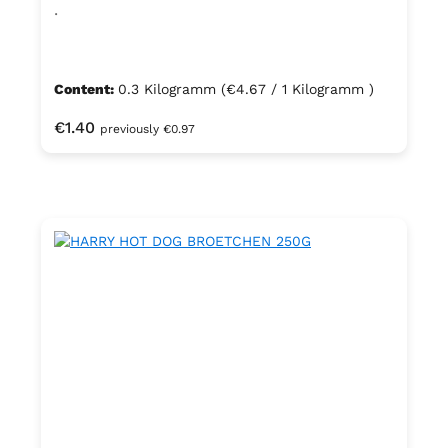
.
Content:
0.3 Kilogramm
(€4.67 / 1 Kilogramm )
Regular price:
€1.40
previously €0.97