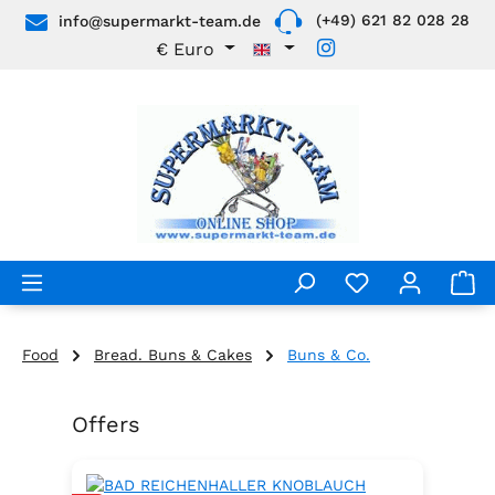
(+49) 621 82 028 28
info@supermarkt-team.de
Skip to main content
€
Euro
Food
Bread. Buns & Cakes
Buns & Co.
Offers
Skip product gallery