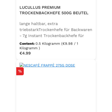
LUCULLUS PREMIUM
TROCKENBACKHEFE 500G BEUTEL
lange haltbar, extra
triebstarkTrockenhefe für Backwaren
- 7g Instant Trockenbackhefe für
500g Weizenmehl, entspricht 25g
Content:
0.5 Kilogramm
(€9.98 / 1
FrischhefeZutaten: Trockenbackhefe,
Kilogramm )
Regular price:
€4.99
Emulgator Sorbitanmonostearat
(E491)
Discount
%