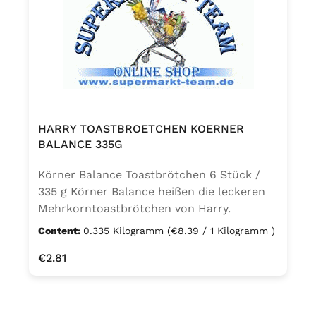
Säuerungsmittel Citronensäure. 1)
pflanzlicher Ursprung Kann Spuren von EI,
SOJA, MILCH, SESAM und LUPINE
enthalten.
HARRY TOASTBROETCHEN KOERNER
BALANCE 335G
Körner Balance Toastbrötchen 6 Stück /
335 g Körner Balance heißen die leckeren
Mehrkorntoastbrötchen von Harry.
Getreideflocken, Sonnenblumenkerne und
Content:
0.335 Kilogramm
(€8.39 / 1 Kilogramm )
Leinsamen geben den kernigen Geschmack
Regular price:
€2.81
und machen sie zu einer Ballaststoffquelle.
Goldbraun und knusprig getoastet sind sie
ein wahrer Genuss. Mehrkorn-
Toastbrötchen Zutaten: WEIZENmehl,