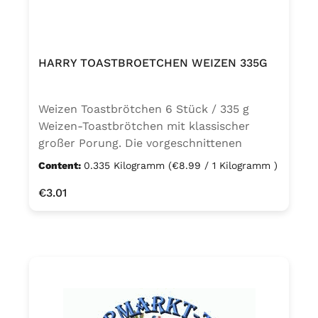
HARRY TOASTBROETCHEN WEIZEN 335G
Weizen Toastbrötchen 6 Stück / 335 g
Weizen-Toastbrötchen mit klassischer
großer Porung. Die vorgeschnittenen
Hälften werden im Toaster goldbraun und
Content:
0.335 Kilogramm
(€8.99 / 1 Kilogramm )
knusprig. Süß und herzhaft sind die
Regular price:
€3.01
Brötchenhälften einzeln oder als
Doppeldecker ein wahrer Genuss.: Weizen
Toastbrötchen Zutaten: WEIZENmehl,
Wasser, Hefe, Maisgrieß, Invertzuckersirup,
WEIZENeiweiß, Salz, Säureregulator
Natriumacetate, Stabilisator
Guarkernmehl, Traubenzucker, Emulgator
Natriumstearoyl-2-lactylat 1),