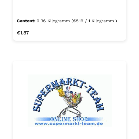
Content:
0.36 Kilogramm
(€5.19 / 1 Kilogramm )
Regular price:
€1.87