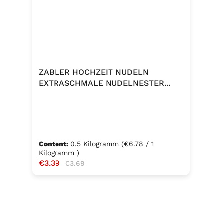
ZABLER HOCHZEIT NUDELN
EXTRASCHMALE NUDELNESTER
500G
Content:
0.5 Kilogramm
(€6.78 / 1
Kilogramm )
Sale price:
€3.39
Regular price:
€3.69