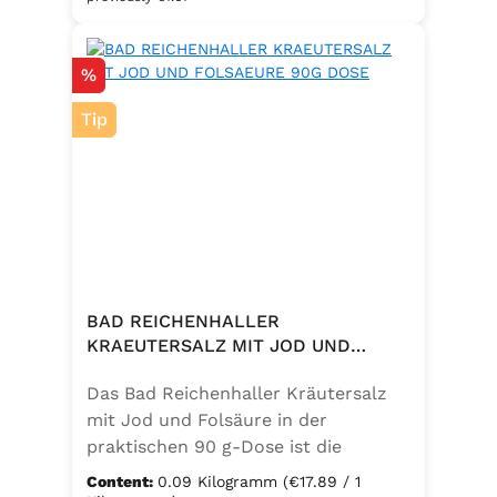
eine bewusste Ernährung. Perfekt
zum Würzen von Pasta, Fleisch,
Discount
%
Fisch, Gemüse und mediterranen
Speisen. Zutaten:Siedesalz, 10 %
Tip
Knoblauch, 5 % Kräuter und
Gewürze (Petersilie, Sellerie, Zwiebel,
Basilikum, Dill, Majoran, Lorbeer,
Rosmarin, Oregano, Thymian),
Trennmittel Calciumsalze der
Speisefettsäuren, Folsäure,
Kaliumjodat.
BAD REICHENHALLER
KRAEUTERSALZ MIT JOD UND
FOLSAEURE 90G DOSE
Das Bad Reichenhaller Kräutersalz
mit Jod und Folsäure in der
praktischen 90 g-Dose ist die
aromatische Würzmischung für eine
Content:
0.09 Kilogramm
(€17.89 / 1