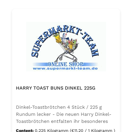
HARRY TOAST BUNS DINKEL 225G
Dinkel-Toastbrötchen 4 Stück / 225 g
Rundum lecker - Die neuen Harry Dinkel-
Toastbrötchen entfalten ihr besonderes
Aroma am besten knusprig getoastet und
Content:
0.225 Kilogramm
(€11.20 / 1 Kilogramm )