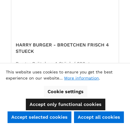
HARRY BURGER - BROETCHEN FRISCH 4
STUECK
Burger Brötchen 4 Stück / 300 g
Weizensoftbrötchen (Hefefeingebäck) mit
This website uses cookies to ensure you get the best
Sesam Zutaten: Weizenmehl, Wasser,
experience on our website...
More information
.
Zucker, Rapsöl, Hefe, SESAM (2 %), Salz,
Content:
0.3 Kilogramm
(€9.73 / 1 Kilogramm )
Emulgatoren (E472e, E481) 1),
Cookie settings
Regular price:
€2.92
Säureregulator Natriumacetate, Aroma 2),
Accept only functional cookies
Mehlbehandlungsmittel W300. 1)
pflanzlicher Ursprung. 2) enthält
SEHR GUT
(4.74 / 5)
Accept selected cookies
Accept all cookies
Ethylalkohol. Kann Spuren von MILCH
aus
39
Bewertungen bei: shopauskunft.de, ausgezeichnet.org, shopvote.de ⓘ
Informationen zur Echtheit der Bewertungen
enthalten.