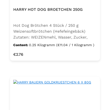
HARRY HOT DOG BROETCHEN 250G
Hot Dog Brötchen 4 Stück / 250 g
Weizensoftbrötchen (Hefefeingebäck)
Zutaten: WEIZENmehl, Wasser, Zucker,
Rapsöl, Hefe, Salz, Emulgatoren (E472e,
Content:
0.25 Kilogramm
(€11.04 / 1 Kilogramm )
E481) 1), Säureregulator Natriumacetate,
Regular price:
€2.76
Aroma 2). 1) pflanzlicher Ursprung. 2)
enthält Ethylalkohol. Kann Spuren von
MILCH und SESAM enthalten.