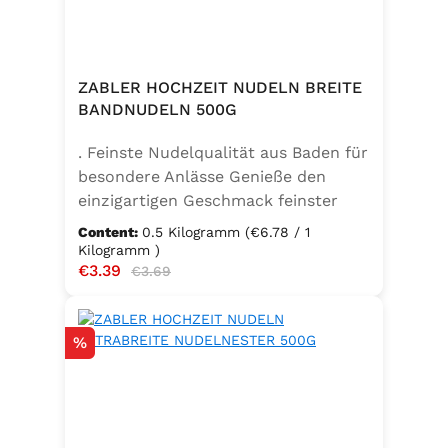
ZABLER HOCHZEIT NUDELN BREITE
BANDNUDELN 500G
. Feinste Nudelqualität aus Baden für
besondere Anlässe Genieße den
einzigartigen Geschmack feinster
Bandnudeln – mit den Zabler
Content:
0.5 Kilogramm
(€6.78 / 1
Hochzeit Nudeln holst du dir echte
Kilogramm )
Sale price:
€3.39
Regular price:
badische Qualität auf den Teller.
€3.69
Hergestellt aus 100 % reinem
Hartweizengrieß, täglich frisch
Discount
%
aufgeschlagenen Eiern der
Güteklasse A und klarem
Trinkwasser, bieten diese Nudeln ein
besonderes Geschmackserlebnis –
nicht nur zur Hochzeit. Ob für