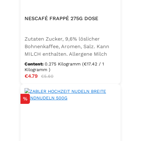
NESCAFÉ FRAPPÉ 275G DOSE
Zutaten Zucker, 9,6% löslicher
Bohnenkaffee, Aromen, Salz. Kann
MILCH enthalten. Allergene Milch
und daraus gewonnene Erzeugnisse
Content:
0.275 Kilogramm
(€17.42 / 1
Kilogramm )
Sale price:
€4.79
Regular price:
€5.60
Discount
%