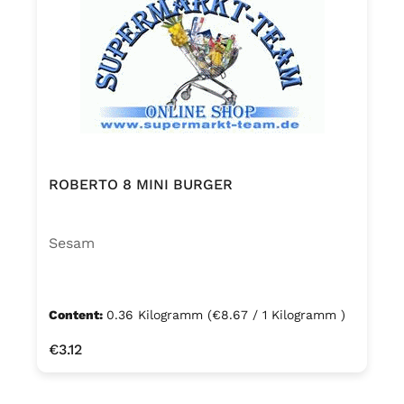
ROBERTO 8 MINI BURGER
Sesam
Content:
0.36 Kilogramm
(€8.67 / 1 Kilogramm )
Regular price:
€3.12