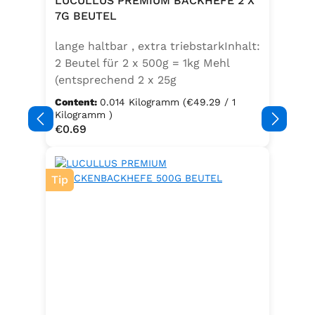
LUCULLUS PREMIUM BACKHEFE 2 X
Speisefettsäuren, Folsäure,
7G BEUTEL
Kaliumjodat.Kann Spuren von
lange haltbar , extra triebstarkInhalt:
Sellerie enthalten.
2 Beutel für 2 x 500g = 1kg Mehl
(entsprechend 2 x 25g
Frischhefe)Zutaten: Trockenbackhefe
Content:
0.014 Kilogramm
(€49.29 / 1
, Emulgator E491 (Unter
Kilogramm )
Regular price:
€0.69
Schutzatmosphäre verpackt)
Tip