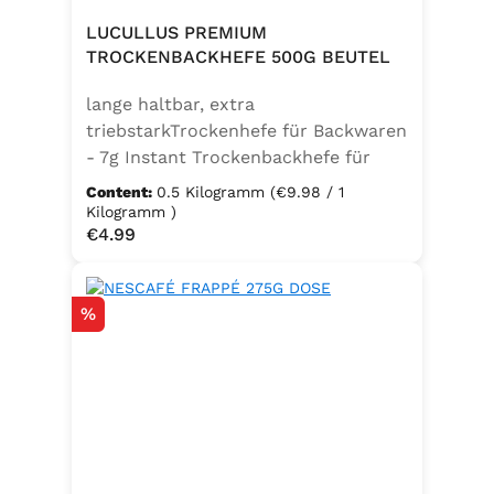
LUCULLUS PREMIUM
TROCKENBACKHEFE 500G BEUTEL
lange haltbar, extra
triebstarkTrockenhefe für Backwaren
- 7g Instant Trockenbackhefe für
500g Weizenmehl, entspricht 25g
Content:
0.5 Kilogramm
(€9.98 / 1
FrischhefeZutaten: Trockenbackhefe,
Kilogramm )
Regular price:
€4.99
Emulgator Sorbitanmonostearat
(E491)
Discount
%