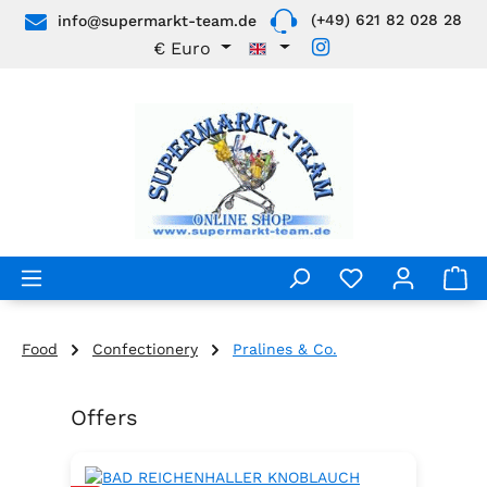
(+49) 621 82 028 28
info@supermarkt-team.de
Skip to main content
€
Euro
Food
Confectionery
Pralines & Co.
Offers
Skip product gallery