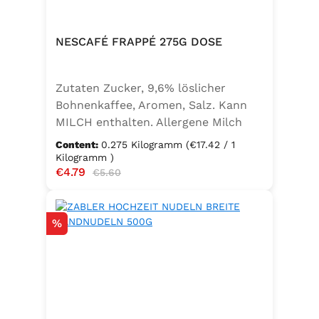
NESCAFÉ FRAPPÉ 275G DOSE
Zutaten Zucker, 9,6% löslicher
Bohnenkaffee, Aromen, Salz. Kann
MILCH enthalten. Allergene Milch
und daraus gewonnene Erzeugnisse
Content:
0.275 Kilogramm
(€17.42 / 1
Kilogramm )
Sale price:
€4.79
Regular price:
€5.60
Discount
%