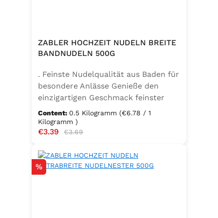
ZABLER HOCHZEIT NUDELN BREITE
BANDNUDELN 500G
. Feinste Nudelqualität aus Baden für
besondere Anlässe Genieße den
einzigartigen Geschmack feinster
Bandnudeln – mit den Zabler
Content:
0.5 Kilogramm
(€6.78 / 1
Hochzeit Nudeln holst du dir echte
Kilogramm )
Sale price:
€3.39
Regular price:
badische Qualität auf den Teller.
€3.69
Hergestellt aus 100 % reinem
Hartweizengrieß, täglich frisch
Discount
%
aufgeschlagenen Eiern der
Güteklasse A und klarem
Trinkwasser, bieten diese Nudeln ein
besonderes Geschmackserlebnis –
nicht nur zur Hochzeit. Ob für