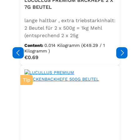
LUCULLUS PREMIUM BACKHEFE 2 X
Speisefettsäuren, Folsäure,
7G BEUTEL
Kaliumjodat.Kann Spuren von
lange haltbar , extra triebstarkInhalt:
Sellerie enthalten.
2 Beutel für 2 x 500g = 1kg Mehl
(entsprechend 2 x 25g
Frischhefe)Zutaten: Trockenbackhefe
Content:
0.014 Kilogramm
(€49.29 / 1
, Emulgator E491 (Unter
Kilogramm )
Regular price:
€0.69
Schutzatmosphäre verpackt)
Tip