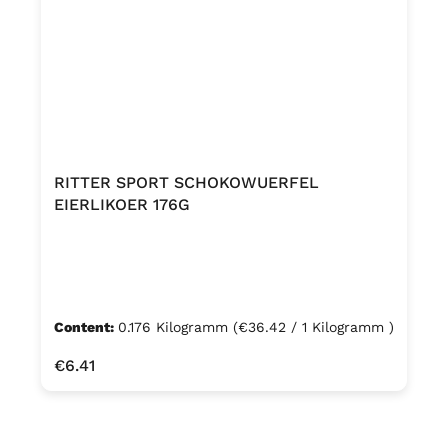
RITTER SPORT SCHOKOWUERFEL
EIERLIKOER 176G
Content:
0.176 Kilogramm
(€36.42 / 1 Kilogramm )
Regular price:
€6.41