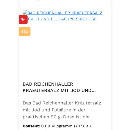
eine bewusste Ernährung. Perfekt
zum Würzen von Pasta, Fleisch,
Discount
%
Fisch, Gemüse und mediterranen
Speisen. Zutaten:Siedesalz, 10 %
Tip
Knoblauch, 5 % Kräuter und
Gewürze (Petersilie, Sellerie, Zwiebel,
Basilikum, Dill, Majoran, Lorbeer,
Rosmarin, Oregano, Thymian),
Trennmittel Calciumsalze der
Speisefettsäuren, Folsäure,
Kaliumjodat.
BAD REICHENHALLER
KRAEUTERSALZ MIT JOD UND
FOLSAEURE 90G DOSE
Das Bad Reichenhaller Kräutersalz
mit Jod und Folsäure in der
praktischen 90 g-Dose ist die
aromatische Würzmischung für eine
Content:
0.09 Kilogramm
(€17.89 / 1