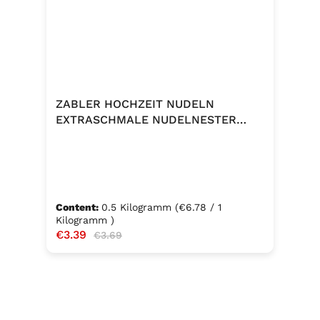
ZABLER HOCHZEIT NUDELN
EXTRASCHMALE NUDELNESTER
500G
Content:
0.5 Kilogramm
(€6.78 / 1
Kilogramm )
Sale price:
€3.39
Regular price:
€3.69