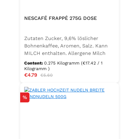
NESCAFÉ FRAPPÉ 275G DOSE
Zutaten Zucker, 9,6% löslicher
Bohnenkaffee, Aromen, Salz. Kann
MILCH enthalten. Allergene Milch
und daraus gewonnene Erzeugnisse
Content:
0.275 Kilogramm
(€17.42 / 1
Kilogramm )
Sale price:
€4.79
Regular price:
€5.60
Discount
%