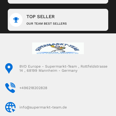
TOP SELLER
OUR TEAM BEST SELLERS
BVD Europe - Supermarkt-Team , Rottfeldstrasse
14 , 68199 Mannheim - Germany
+496218202828
info@supermarkt-team.de