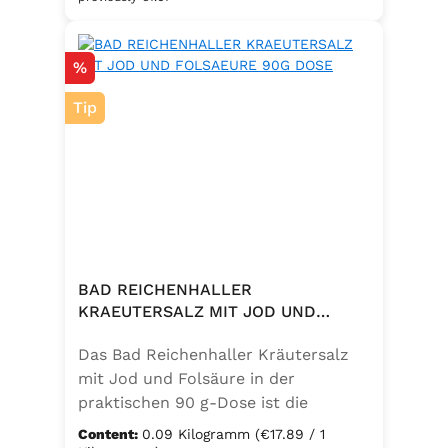
eine bewusste Ernährung. Perfekt
zum Würzen von Pasta, Fleisch,
Discount
%
Fisch, Gemüse und mediterranen
Speisen. Zutaten:Siedesalz, 10 %
Tip
Knoblauch, 5 % Kräuter und
Gewürze (Petersilie, Sellerie, Zwiebel,
Basilikum, Dill, Majoran, Lorbeer,
Rosmarin, Oregano, Thymian),
Trennmittel Calciumsalze der
Speisefettsäuren, Folsäure,
Kaliumjodat.
BAD REICHENHALLER
KRAEUTERSALZ MIT JOD UND
FOLSAEURE 90G DOSE
Das Bad Reichenhaller Kräutersalz
mit Jod und Folsäure in der
praktischen 90 g-Dose ist die
aromatische Würzmischung für eine
Content:
0.09 Kilogramm
(€17.89 / 1