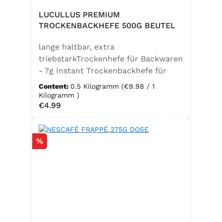
LUCULLUS PREMIUM
TROCKENBACKHEFE 500G BEUTEL
lange haltbar, extra
triebstarkTrockenhefe für Backwaren
- 7g Instant Trockenbackhefe für
500g Weizenmehl, entspricht 25g
Content:
0.5 Kilogramm
(€9.98 / 1
FrischhefeZutaten: Trockenbackhefe,
Kilogramm )
Regular price:
€4.99
Emulgator Sorbitanmonostearat
(E491)
Discount
%