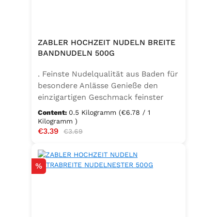
ZABLER HOCHZEIT NUDELN BREITE
BANDNUDELN 500G
. Feinste Nudelqualität aus Baden für
besondere Anlässe Genieße den
einzigartigen Geschmack feinster
Bandnudeln – mit den Zabler
Content:
0.5 Kilogramm
(€6.78 / 1
Hochzeit Nudeln holst du dir echte
Kilogramm )
Sale price:
€3.39
Regular price:
badische Qualität auf den Teller.
€3.69
Hergestellt aus 100 % reinem
Hartweizengrieß, täglich frisch
Discount
%
aufgeschlagenen Eiern der
Güteklasse A und klarem
Trinkwasser, bieten diese Nudeln ein
besonderes Geschmackserlebnis –
nicht nur zur Hochzeit. Ob für