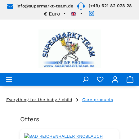
(+49) 621 82 028 28
info@supermarkt-team.de
Skip to main content
€
Euro
Everything for the baby / child
Care products
Offers
Skip product gallery