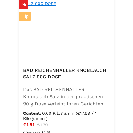
Discount
%
Tip
BAD REICHENHALLER KNOBLAUCH
SALZ 90G DOSE
Das BAD REICHENHALLER
Knoblauch Salz in der praktischen
90 g Dose verleiht Ihren Gerichten
einen vollmundigen, aromatischen
Content:
0.09 Kilogramm
(€17.89 / 1
Knoblauchgeschmack. Hergestellt
Kilogramm )
Sale price:
€1.61
Regular price:
ohne Geschmacksverstärker, zu 100
€1.79
% vegan und glutenfrei – ideal für
previously €1.61