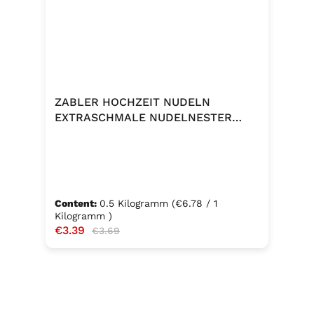
ZABLER HOCHZEIT NUDELN
EXTRASCHMALE NUDELNESTER
500G
Content:
0.5 Kilogramm
(€6.78 / 1
Kilogramm )
Sale price:
€3.39
Regular price:
€3.69