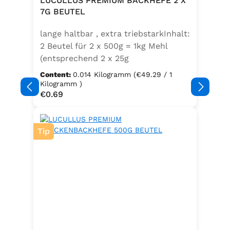
LUCULLUS PREMIUM BACKHEFE 2 X
Speisefettsäuren, Folsäure,
7G BEUTEL
Kaliumjodat.Kann Spuren von
lange haltbar , extra triebstarkInhalt:
Sellerie enthalten.
2 Beutel für 2 x 500g = 1kg Mehl
(entsprechend 2 x 25g
Frischhefe)Zutaten: Trockenbackhefe
Content:
0.014 Kilogramm
(€49.29 / 1
, Emulgator E491 (Unter
Kilogramm )
Regular price:
€0.69
Schutzatmosphäre verpackt)
Tip