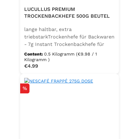
LUCULLUS PREMIUM
TROCKENBACKHEFE 500G BEUTEL
lange haltbar, extra
triebstarkTrockenhefe für Backwaren
- 7g Instant Trockenbackhefe für
500g Weizenmehl, entspricht 25g
Content:
0.5 Kilogramm
(€9.98 / 1
FrischhefeZutaten: Trockenbackhefe,
Kilogramm )
Regular price:
€4.99
Emulgator Sorbitanmonostearat
(E491)
Discount
%