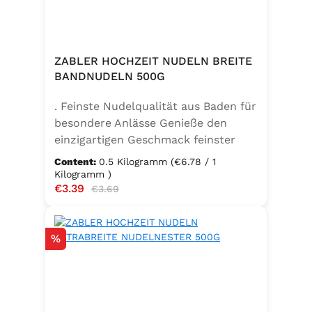
ZABLER HOCHZEIT NUDELN BREITE
BANDNUDELN 500G
. Feinste Nudelqualität aus Baden für
besondere Anlässe Genieße den
einzigartigen Geschmack feinster
Bandnudeln – mit den Zabler
Content:
0.5 Kilogramm
(€6.78 / 1
Hochzeit Nudeln holst du dir echte
Kilogramm )
Sale price:
€3.39
Regular price:
badische Qualität auf den Teller.
€3.69
Hergestellt aus 100 % reinem
Hartweizengrieß, täglich frisch
Discount
%
aufgeschlagenen Eiern der
Güteklasse A und klarem
Trinkwasser, bieten diese Nudeln ein
besonderes Geschmackserlebnis –
nicht nur zur Hochzeit. Ob für