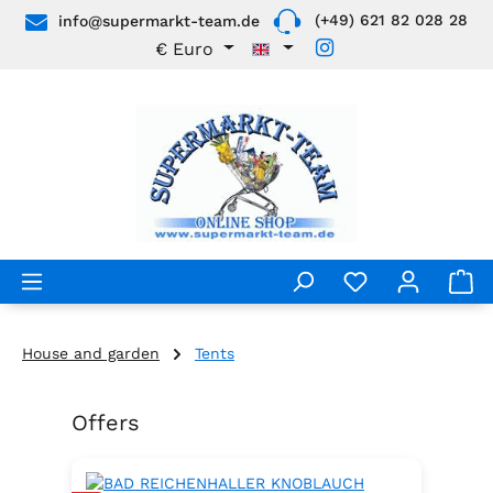
(+49) 621 82 028 28
info@supermarkt-team.de
Skip to main content
€
Euro
House and garden
Tents
Offers
Skip product gallery