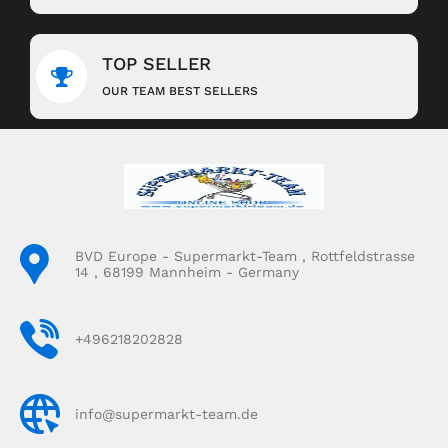
TOP SELLER
OUR TEAM BEST SELLERS
BVD Europe - Supermarkt-Team , Rottfeldstrasse
14 , 68199 Mannheim - Germany
+496218202828
info@supermarkt-team.de