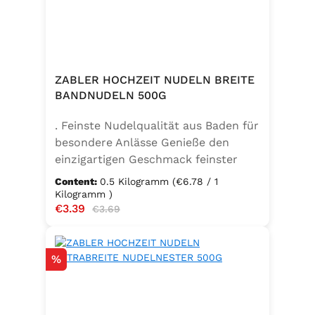
ZABLER HOCHZEIT NUDELN BREITE
BANDNUDELN 500G
. Feinste Nudelqualität aus Baden für
besondere Anlässe Genieße den
einzigartigen Geschmack feinster
Bandnudeln – mit den Zabler
Content:
0.5 Kilogramm
(€6.78 / 1
Hochzeit Nudeln holst du dir echte
Kilogramm )
Sale price:
€3.39
Regular price:
badische Qualität auf den Teller.
€3.69
Hergestellt aus 100 % reinem
Hartweizengrieß, täglich frisch
Discount
%
aufgeschlagenen Eiern der
Güteklasse A und klarem
Trinkwasser, bieten diese Nudeln ein
besonderes Geschmackserlebnis –