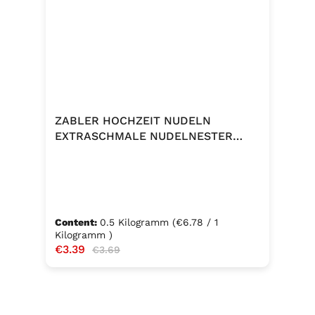
ZABLER HOCHZEIT NUDELN
EXTRASCHMALE NUDELNESTER
500G
Content:
0.5 Kilogramm
(€6.78 / 1
Kilogramm )
Sale price:
€3.39
Regular price:
€3.69