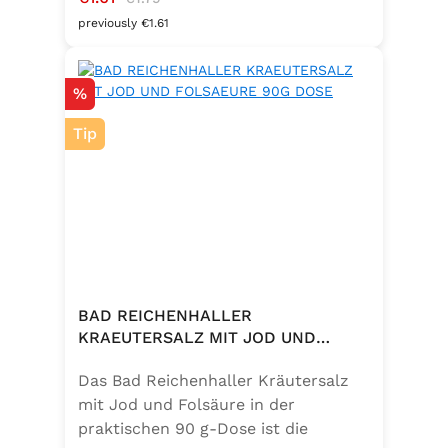
% vegan und glutenfrei – ideal für
previously €1.61
eine bewusste Ernährung. Perfekt
zum Würzen von Pasta, Fleisch,
Discount
%
Fisch, Gemüse und mediterranen
Speisen. Zutaten:Siedesalz, 10 %
Tip
Knoblauch, 5 % Kräuter und
Gewürze (Petersilie, Sellerie, Zwiebel,
Basilikum, Dill, Majoran, Lorbeer,
Rosmarin, Oregano, Thymian),
Trennmittel Calciumsalze der
Speisefettsäuren, Folsäure,
Kaliumjodat.
BAD REICHENHALLER
KRAEUTERSALZ MIT JOD UND
FOLSAEURE 90G DOSE
Das Bad Reichenhaller Kräutersalz
mit Jod und Folsäure in der
praktischen 90 g-Dose ist die