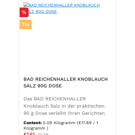
Discount
%
Tip
BAD REICHENHALLER KNOBLAUCH
SALZ 90G DOSE
Das BAD REICHENHALLER
Knoblauch Salz in der praktischen
90 g Dose verleiht Ihren Gerichten
einen vollmundigen, aromatischen
Content:
0.09 Kilogramm
(€17.89 / 1
Knoblauchgeschmack. Hergestellt
Kilogramm )
Sale price:
€1.61
Regular price:
ohne Geschmacksverstärker, zu 100
€1.79