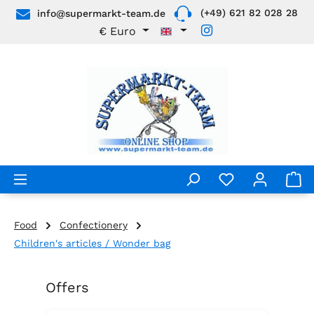
(+49) 621 82 028 28
info@supermarkt-team.de
Skip to main content
€
Euro
Food
Confectionery
Children's articles / Wonder bag
Offers
Skip product gallery