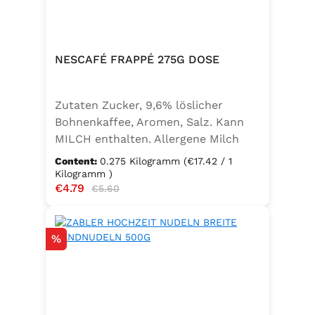
NESCAFÉ FRAPPÉ 275G DOSE
Zutaten Zucker, 9,6% löslicher
Bohnenkaffee, Aromen, Salz. Kann
MILCH enthalten. Allergene Milch
und daraus gewonnene Erzeugnisse
Content:
0.275 Kilogramm
(€17.42 / 1
Kilogramm )
Sale price:
€4.79
Regular price:
€5.60
Discount
%