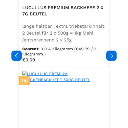
Trennmittel Calciumsalze der
LUCULLUS PREMIUM BACKHEFE 2 X
Speisefettsäuren, Folsäure,
7G BEUTEL
Kaliumjodat.Kann Spuren von
lange haltbar , extra triebstarkInhalt:
Sellerie enthalten.
2 Beutel für 2 x 500g = 1kg Mehl
(entsprechend 2 x 25g
Frischhefe)Zutaten: Trockenbackhefe
Content:
0.014 Kilogramm
(€49.29 / 1
, Emulgator E491 (Unter
Kilogramm )
Regular price:
€0.69
Schutzatmosphäre verpackt)
Tip