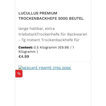
LUCULLUS PREMIUM
TROCKENBACKHEFE 500G BEUTEL
lange haltbar, extra
triebstarkTrockenhefe für Backwaren
- 7g Instant Trockenbackhefe für
500g Weizenmehl, entspricht 25g
Content:
0.5 Kilogramm
(€9.98 / 1
FrischhefeZutaten: Trockenbackhefe,
Kilogramm )
Regular price:
€4.99
Emulgator Sorbitanmonostearat
(E491)
Discount
%