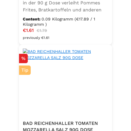
in der 90 g Dose verleiht Pommes
Frites, Bratkartoffeln und anderen
Kartoffelspezialitäten den perfekten
Content:
0.09 Kilogramm
(€17.89 / 1
Geschmack – ganz ohne
Kilogramm )
Sale price:
€1.61
Regular price:
Geschmacksverstärker. Die feine
€1.79
Mischung ist vegan, glutenfrei und
previously €1.61
mit Jod angereichert. Ideal für eine
bewusste Ernährung und
Discount
%
unkomplizierte Würzung in der
Küche oder unterwegs.
Tip
Zutaten:Siedesalz, 19,2 % Kräuter
und Gewürze (Paprika, Zwiebel,
Pfeffer, Muskatblüte), Trennmittel
Calciumsalze der Speisefettsäuren,
Folsäure, Kaliumjodat.Kann Spuren
von Sellerie enthalten.
BAD REICHENHALLER TOMATEN
MOZZARELLA SALZ 90G DOSE