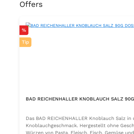
Skip product gallery
Offers
Discount
%
Tip
BAD REICHENHALLER KNOBLAUCH SALZ 90G
Das BAD REICHENHALLER Knoblauch Salz in der
Knoblauchgeschmack. Hergestellt ohne Geschm
Würzen von Pasta, Fleisch, Fisch, Gemüse und