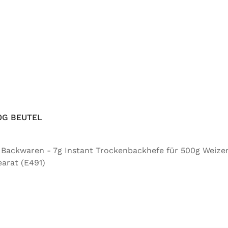
0G BEUTEL
ür Backwaren - 7g Instant Trockenbackhefe für 500g Weize
arat (E491)