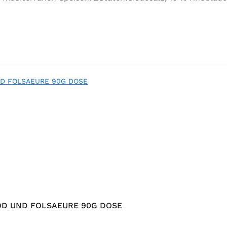
orbeer, Rosmarin, Oregano, Thymian), Trennmittel Calciumsa
OD UND FOLSAEURE 90G DOSE