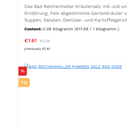
Das Bad Reichenhaller Kräutersalz mit Jod un
Ernährung. Fein abgestimmte Gartenkräuter ve
Suppen, Salaten, Gemüse- und Kartoffelgerich
Ernährung mit zusätzlichem Jod und Folsäure. Z
Content:
0.09 Kilogramm
(€17.89 / 1 Kilogramm )
Lorbeer, Rosmarin, Oregano, Thymian), Trennmi
Sale price:
Regular price:
€1.61
€1.79
previously €1.61
Discount
%
Tip