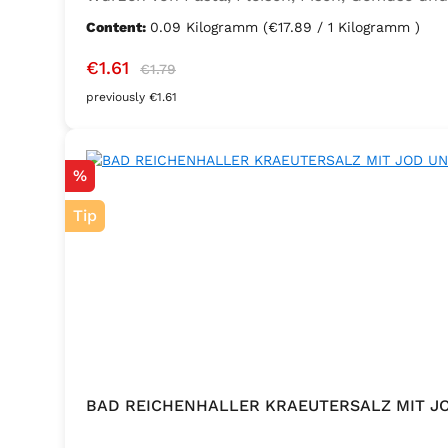
Sellerie, Zwiebel, Basilikum, Dill, Majoran, L
Content:
0.09 Kilogramm
(€17.89 / 1 Kilogramm )
Kaliumjodat.
Sale price:
Regular price:
€1.61
€1.79
previously €1.61
Discount
%
Tip
BAD REICHENHALLER KRAEUTERSALZ MIT J