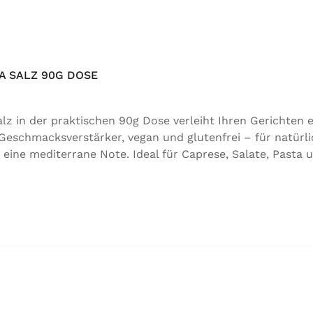
 SALZ 90G DOSE
 in der praktischen 90g Dose verleiht Ihren Gerichten e
 Geschmacksverstärker, vegan und glutenfrei – für natürli
 eine mediterrane Note. Ideal für Caprese, Salate, Pasta 
für natürlichen Genuss in bester Qualität. Zutaten:Siedes
 der Speisefettsäuren, Folsäure, Kaliumjodat.Kann Spure