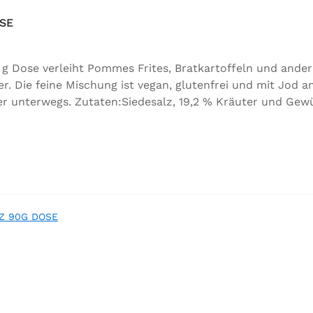
SE
g Dose verleiht Pommes Frites, Bratkartoffeln und ander
Die feine Mischung ist vegan, glutenfrei und mit Jod an
 unterwegs. Zutaten:Siedesalz, 19,2 % Kräuter und Gewürz
, Folsäure, Kaliumjodat.Kann Spuren von Sellerie enthalt