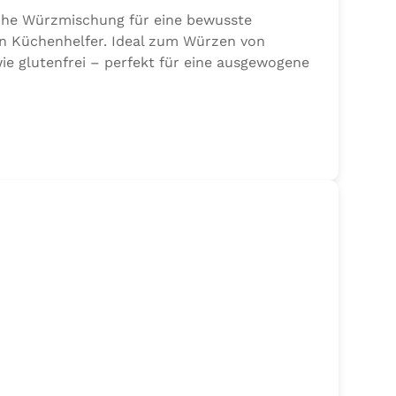
sche Würzmischung für eine bewusste
en Küchenhelfer. Ideal zum Würzen von
ie glutenfrei – perfekt für eine ausgewogene
 Sellerie, Zwiebel, Basilikum, Dill, Majoran,
jodat.