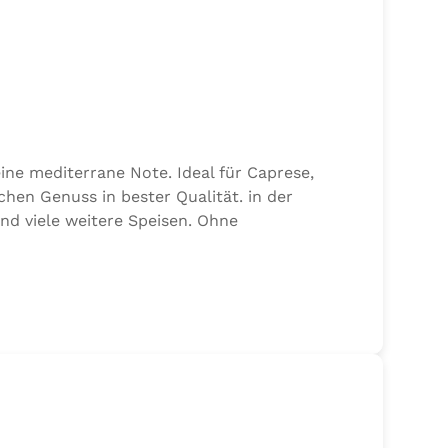
ine mediterrane Note. Ideal für Caprese,
chen Genuss in bester Qualität. in der
und viele weitere Speisen. Ohne
alz, 17,7% Kräuter (Basilikum 10,6%, Oregano,
n von Sellerie enthalten.