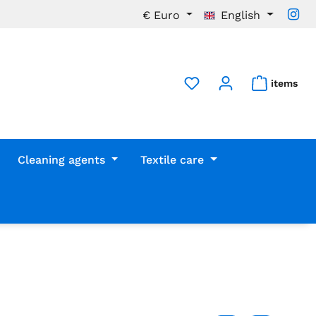
€
Euro
English
items
Cleaning agents
Textile care