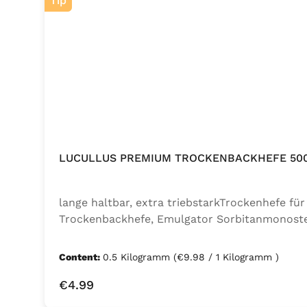
Tip
LUCULLUS PREMIUM TROCKENBACKHEFE 50
lange haltbar, extra triebstarkTrockenhefe f
Trockenbackhefe, Emulgator Sorbitanmonoste
Content:
0.5 Kilogramm
(€9.98 / 1 Kilogramm )
Regular price:
€4.99