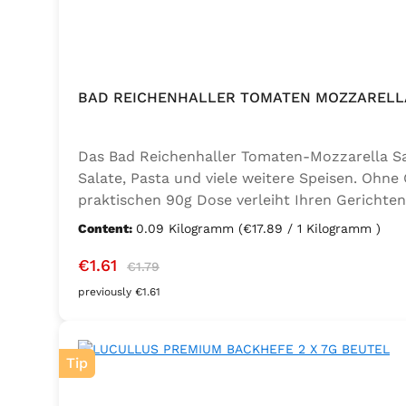
BAD REICHENHALLER TOMATEN MOZZARELLA
Das Bad Reichenhaller Tomaten-Mozzarella Salz
Salate, Pasta und viele weitere Speisen. Ohne
praktischen 90g Dose verleiht Ihren Gerichten
Geschmacksverstärker, vegan und glutenfrei – 
Content:
0.09 Kilogramm
(€17.89 / 1 Kilogramm )
Thymian), Knoblauch, Trennmittel Calciumsalze
Sale price:
Regular price:
€1.61
€1.79
previously €1.61
Tip