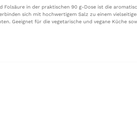
d Folsäure in der praktischen 90 g-Dose ist die aromati
rbinden sich mit hochwertigem Salz zu einem vielseitig
ten. Geeignet für die vegetarische und vegane Küche sow
utaten:Siedesalz, 17,5 % Kräuter und Gewürze (Petersilie,
ttel Calciumsalze der Speisefettsäuren, Folsäure, Kalium