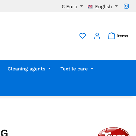
€
Euro
English
items
Cleaning agents
Textile care
0G