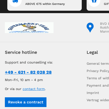
ABOVE €75 within Germany
GI
BVD 
Rottf
Mann
Service hotline
Legal
Support and counselling via:
General term
Privacy Polic
+49 - 621 - 82 028 28
Terms of wit
Mon-Fri, 10 am - 4 pm
Payment and
Or via our
contact form
.
Imprint
Vertrag wide
Revoke a contract