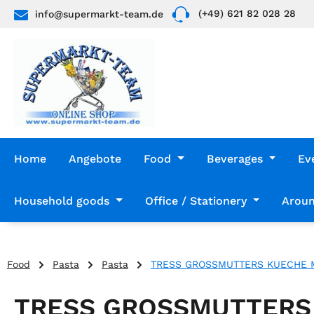
(+49) 621 82 028 28
info@supermarkt-team.de
p to main content
Skip to search
Skip to main navigation
Home
Angebote
Food
Beverages
Ev
Household goods
Office / Stationery
Aroun
Food
Pasta
Pasta
TRESS GROSSMUTTERS KUECHE 
TRESS GROSSMUTTERS