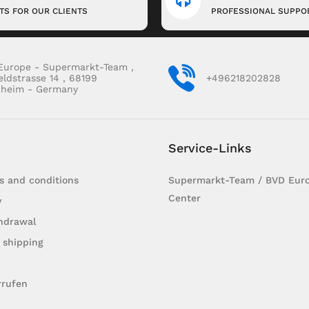
FTS FOR OUR CLIENTS
PROFESSIONAL SUPPO
Europe - Supermarkt-Team ,
eldstrasse 14 , 68199
+496218202828
heim - Germany
Service-Links
s and conditions
Supermarkt-Team / BVD Euro
Center
y
hdrawal
 shipping
rrufen