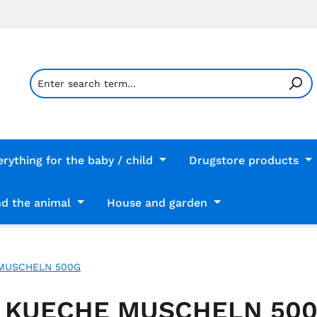
erything for the baby / child
Drugstore products
d the animal
House and garden
MUSCHELN 500G
 KUECHE MUSCHELN 50