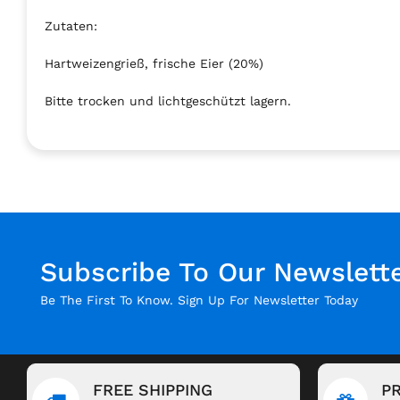
Zutaten:
Hartweizengrieß, frische Eier (20%)
Bitte trocken und lichtgeschützt lagern.
Subscribe To Our Newslett
Be The First To Know. Sign Up For Newsletter Today
FREE SHIPPING
P