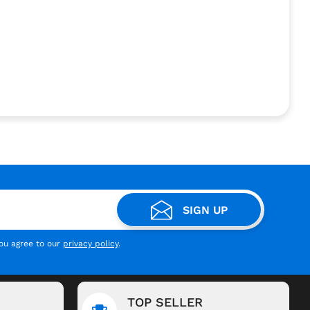
SIGN UP
you agree to our
privacy policy
.
TOP SELLER