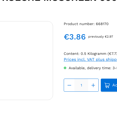
Product number:
668170
€3.86
previously €2.97
Regular price:
Content:
0.5 Kilogramm
(€7.7
Prices incl. VAT plus ship
Available, delivery time: 3
Produc
Ad