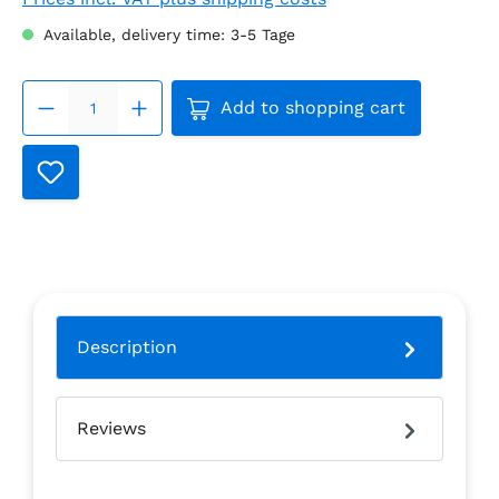
Available, delivery time: 3-5 Tage
Product Quantity: Enter the
Add to shopping cart
Description
Reviews