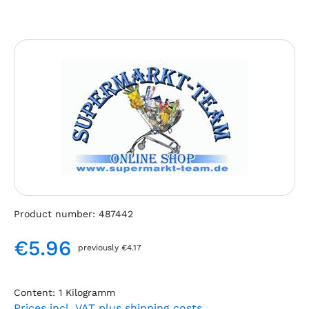
Skip image gallery
Product number:
487442
€5.96
previously €4.17
Regular price:
Content:
1 Kilogramm
Prices incl. VAT plus shipping costs