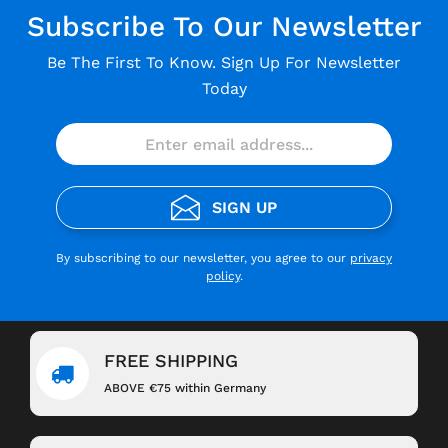
Subscribe To Our Newsletter
Be The First To Know. Sign Up For Newsletter
Today
SIGN UP
By subscribing to our newsletter, you agree to our
privacy
policy
.
FREE SHIPPING
ABOVE €75 within Germany