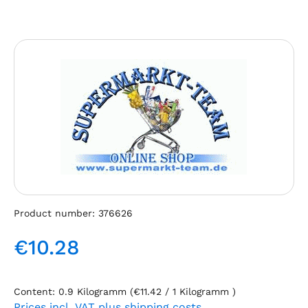
Skip image gallery
Product number:
376626
€10.28
Regular price:
Content:
0.9 Kilogramm
(€11.42 / 1 Kilogramm )
Prices incl. VAT plus shipping costs