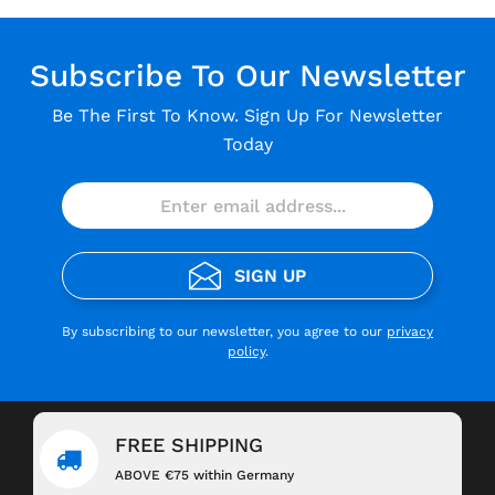
Subscribe To Our Newsletter
Be The First To Know. Sign Up For Newsletter
Today
SIGN UP
By subscribing to our newsletter, you agree to our
privacy
policy
.
FREE SHIPPING
ABOVE €75 within Germany