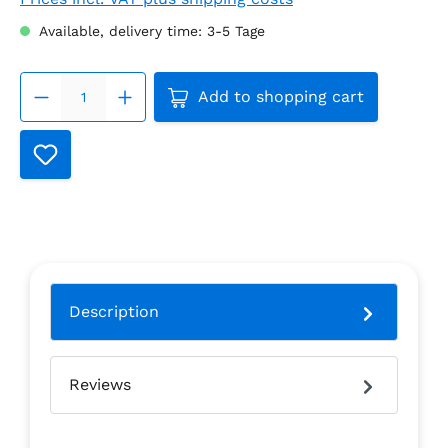
Available, delivery time: 3-5 Tage
Product Quantity: Enter the
Add to shopping cart
Description
Reviews