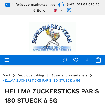
(+49) 621 82 028 28
info@supermarkt-team.de
Skip to main content
€
Euro
Food
Delicious baking
Sugar and sweeteners
HELLMA ZUCKERSTICKS PARIS 180 STUECK á 5G
HELLMA ZUCKERSTICKS PARIS
180 STUECK á 5G