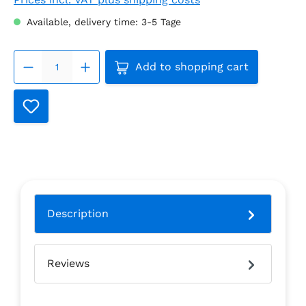
Available, delivery time: 3-5 Tage
Product Quantity: Enter the
Add to shopping cart
Description
Reviews