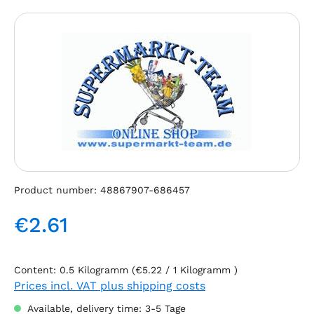
Skip image gallery
Product number:
48867907-686457
€2.61
Regular price:
Content:
0.5 Kilogramm
(€5.22 / 1 Kilogramm )
Prices incl. VAT plus shipping costs
Available, delivery time: 3-5 Tage