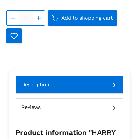
Product Quantity: Enter the
Add to shopping cart
Description
Reviews
Product information "HARRY