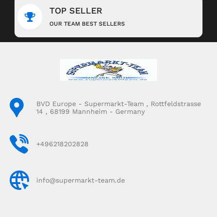
TOP SELLER
OUR TEAM BEST SELLERS
BVD Europe - Supermarkt-Team , Rottfeldstrasse
14 , 68199 Mannheim - Germany
+496218202828
info@supermarkt-team.de