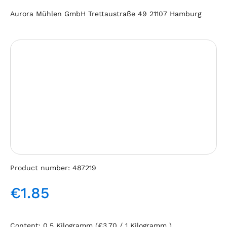
Aurora Mühlen GmbH Trettaustraße 49 21107 Hamburg
Skip image gallery
Product number:
487219
€1.85
Regular price:
Content:
0.5 Kilogramm
(€3.70 / 1 Kilogramm )