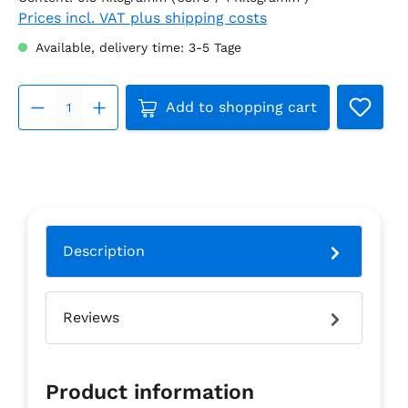
Prices incl. VAT plus shipping costs
Available, delivery time: 3-5 Tage
Product Quantity: Enter the 
Add to shopping cart
Description
Reviews
Product information