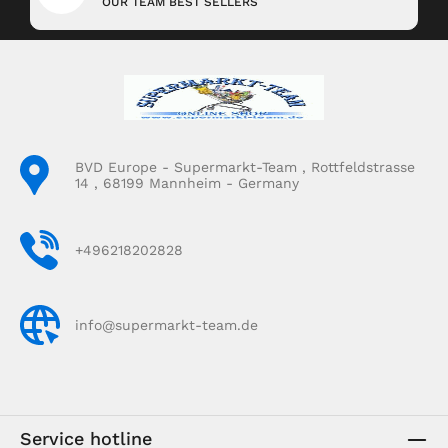
OUR TEAM BEST SELLERS
BVD Europe - Supermarkt-Team , Rottfeldstrasse
14 , 68199 Mannheim - Germany
+496218202828
info@supermarkt-team.de
Service hotline