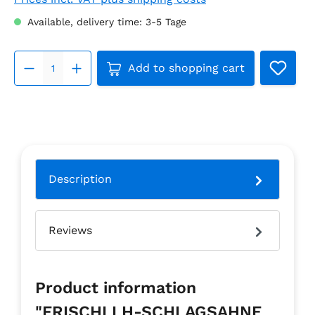
Available, delivery time: 3-5 Tage
Product Quantity: Enter the 
Add to shopping cart
Description
Reviews
Product information
"FRISCHLI H-SCHLAGSAHNE