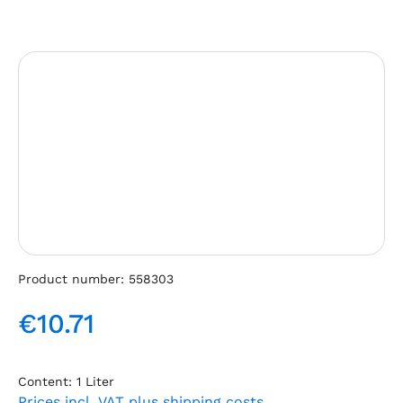
Skip image gallery
Product number:
558303
€10.71
Regular price:
Content:
1 Liter
Prices incl. VAT plus shipping costs