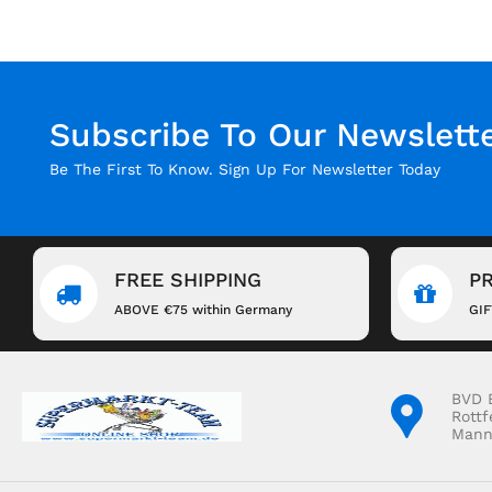
Subscribe To Our Newslett
Be The First To Know. Sign Up For Newsletter Today
FREE SHIPPING
P
ABOVE €75 within Germany
GI
BVD 
Rottf
Mann