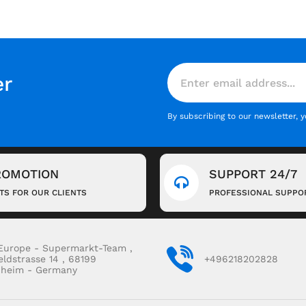
er
By subscribing to our newsletter, 
ROMOTION
SUPPORT 24/7
FTS FOR OUR CLIENTS
PROFESSIONAL SUPPO
Europe - Supermarkt-Team ,
eldstrasse 14 , 68199
+496218202828
heim - Germany