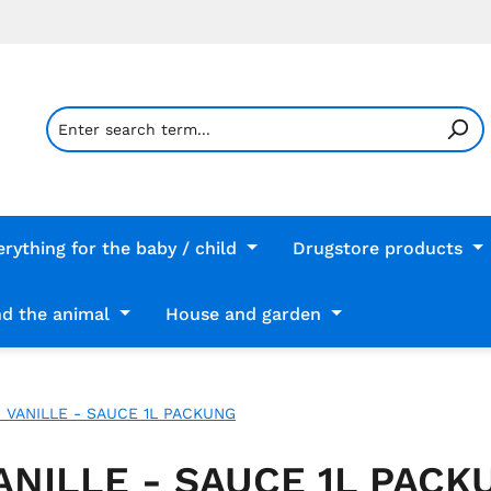
erything for the baby / child
Drugstore products
d the animal
House and garden
 VANILLE - SAUCE 1L PACKUNG
ANILLE - SAUCE 1L PACK