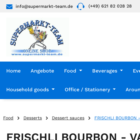
(+49) 621 82 028 28
info@supermarkt-team.de
p to main content
Skip to search
Skip to main navigation
Home
Angebote
Food
Beverages
Ev
Household goods
Office / Stationery
Aroun
Food
Desserts
Dessert sauces
FRISCHLI BOURBON -
FRISCHLI BOURBON - V