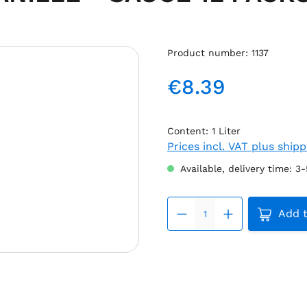
Product number:
1137
€8.39
Regular price:
Content:
1 Liter
Prices incl. VAT plus ship
Available, delivery time: 3
Product 
Add t