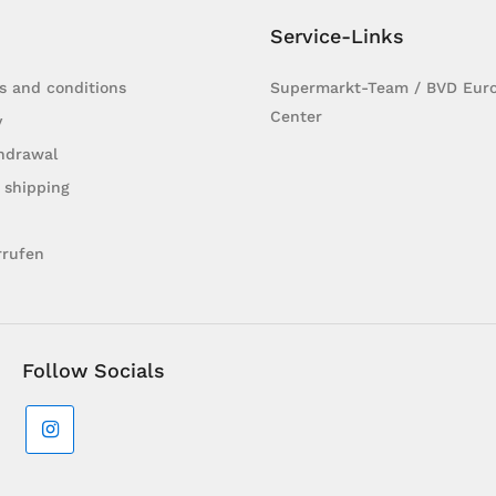
Service-Links
s and conditions
Supermarkt-Team / BVD Euro
Center
y
hdrawal
 shipping
rrufen
Follow Socials