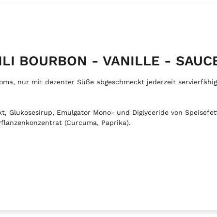
CHLI BOURBON - VANILLE - SAUC
roma, nur mit dezenter Süße abgeschmeckt jederzeit servierfähig
akt, Glukosesirup, Emulgator Mono- und Diglyceride von Speisefe
Pflanzenkonzentrat (Curcuma, Paprika).