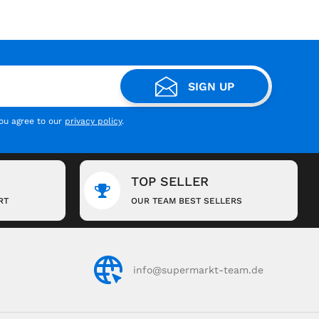
SIGN UP
you agree to our
privacy policy
.
TOP SELLER
RT
OUR TEAM BEST SELLERS
info@supermarkt-team.de