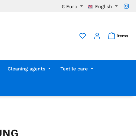
€
Euro
English
items
Cleaning agents
Textile care
UNG