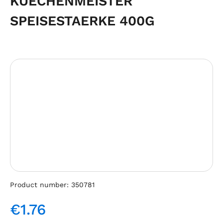
KUECHENMEISTER
SPEISESTAERKE 400G
Skip image gallery
Product number:
350781
€1.76
Regular price: