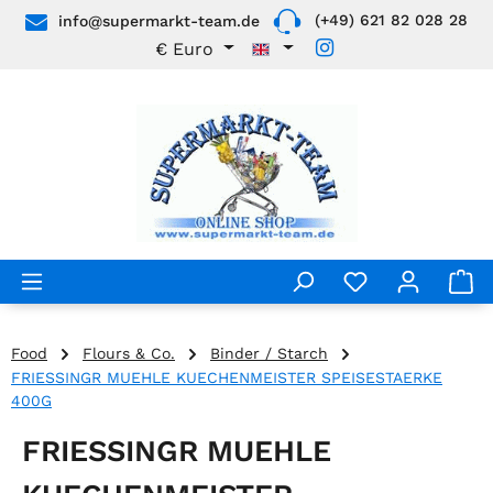
(+49) 621 82 028 28
info@supermarkt-team.de
Skip to main content
€
Euro
Food
Flours & Co.
Binder / Starch
FRIESSINGR MUEHLE KUECHENMEISTER SPEISESTAERKE
400G
FRIESSINGR MUEHLE