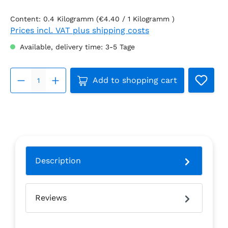
Content:
0.4 Kilogramm
(€4.40 / 1 Kilogramm )
Prices incl. VAT plus shipping costs
Available, delivery time: 3-5 Tage
Product Quantity: Enter the 
Add to shopping cart
Description
Reviews