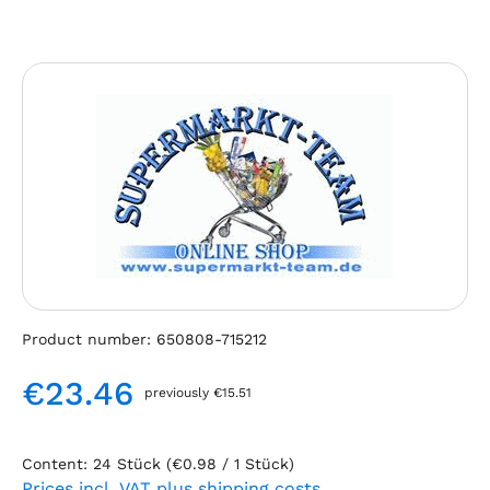
Skip image gallery
Product number:
650808-715212
€23.46
previously €15.51
Regular price:
Content:
24 Stück
(€0.98 / 1 Stück)
Prices incl. VAT plus shipping costs