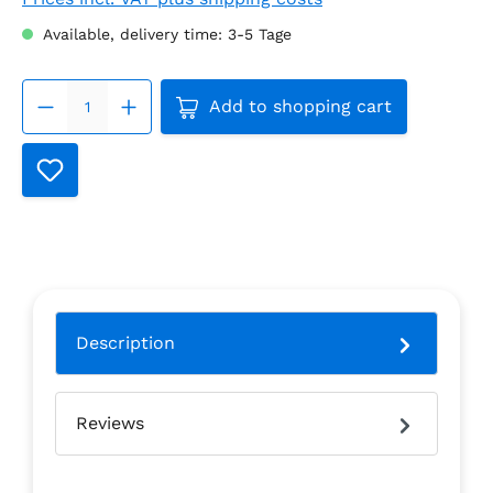
Available, delivery time: 3-5 Tage
Product Quantity: Enter the 
Add to shopping cart
Description
Reviews