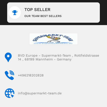
TOP SELLER
OUR TEAM BEST SELLERS
BVD Europe - Supermarkt-Team , Rottfeldstrasse
14 , 68199 Mannheim - Germany
+496218202828
info@supermarkt-team.de