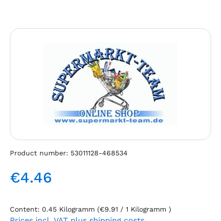
Skip image gallery
Product number:
53011128-468534
€4.46
Regular price:
Content:
0.45 Kilogramm
(€9.91 / 1 Kilogramm )
Prices incl. VAT plus shipping costs