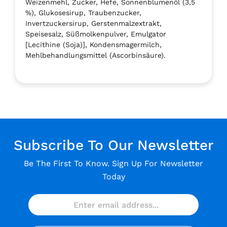
Weizenmehl, Zucker, Hefe, Sonnenblumenöl (3,5
%), Glukosesirup, Traubenzucker,
Invertzuckersirup, Gerstenmalzextrakt,
Speisesalz, Süßmolkenpulver, Emulgator
[Lecithine (Soja)], Kondensmagermilch,
Mehlbehandlungsmittel (Ascorbinsäure).
Subscribe To Our Newsletter
Be The First To Know. Sign Up For Newsletter
Today