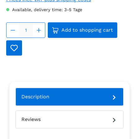
Available, delivery time: 3-5 Tage
Product Quantity: Enter the
Add to shopping cart
Description
Reviews