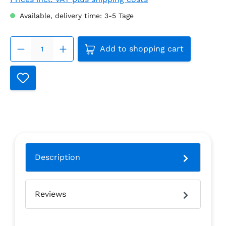
Available, delivery time: 3-5 Tage
Product Quantity: Enter the
Add to shopping cart
Description
Reviews