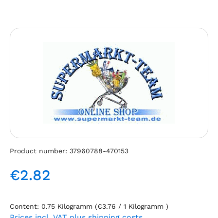
Skip image gallery
Product number:
37960788-470153
€2.82
Regular price:
Content:
0.75 Kilogramm
(€3.76 / 1 Kilogramm )
Prices incl. VAT plus shipping costs